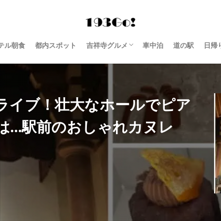
テル朝食
都内スポット
吉祥寺グルメ
車中泊
道の駅
日帰
西荻窪 グルメ
ライブ！壮大なホールでピア
は…駅前のおしゃれカヌレ