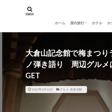
ホーム
国内旅行
ホテル
ホ
羽田空港グルメ
大阪
京都
沖縄
新潟
長野
茨城
富山
金沢
山梨
大倉山記念館で梅まつり
ノ弾き語り 周辺グルメ
GET
2022年2月13日
グルメ
,
音楽活動