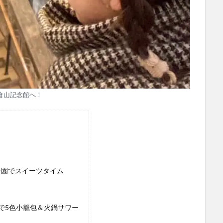
倉山記念館へ！
公園でスイーツタイム
で5色小籠包＆火鍋サワー