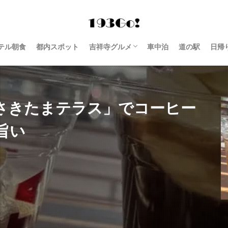
テル朝食
都内スポット
吉祥寺グルメ
車中泊
道の駅
日帰
西荻窪 グルメ
さきたまテラス」でコーヒー
も旨い