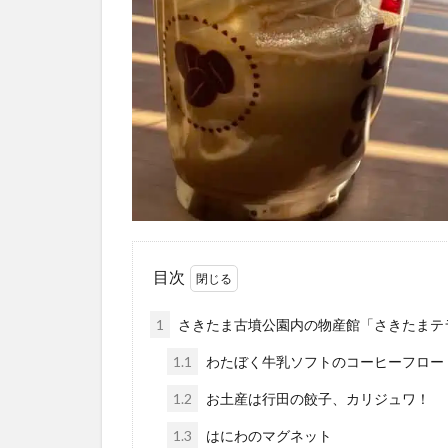
目次
1
さきたま古墳公園内の物産館「さきたまテ
1.1
わたぼく牛乳ソフトのコーヒーフロー
1.2
お土産は行田の餃子、カリジュワ！
1.3
はにわのマグネット