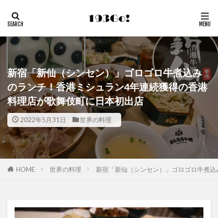
新宿「新仙（シンセン）」ゴロゴロ牛煮込み
のランチ！香港ミシュラン4年連続獲得の香港
料理店が歌舞伎町に日本初出店
2022年5月31日
世界の料理
HOME
世界の料理
新宿「新仙（シンセン）」ゴロゴロ牛煮込