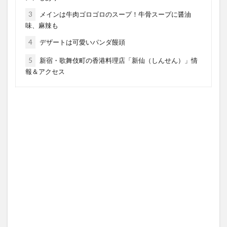
3
メインは牛肉ゴロゴロのスープ！牛骨スープに醤油
味、麻辣も
4
デザートは可愛いパンダ饅頭
5
新宿・歌舞伎町の香港料理店「新仙（しんせん）」情
報＆アクセス