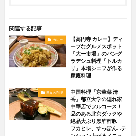
関連する記事
【高円寺 カレー】ディ
カレー
ープなグルメスポット
「大一市場」のバング
ラデシュ料理「トルカ
リ」本場シェフが作る
家庭料理
中国料理「京華菜 清
世界の料理
香」都立大学の隠れ家
中華店でフルコース！
品のある北京ダックや
絶品大ぶり黒酢酢豚
フカヒレ、すっぽん…テ
ンション上がるメニュ