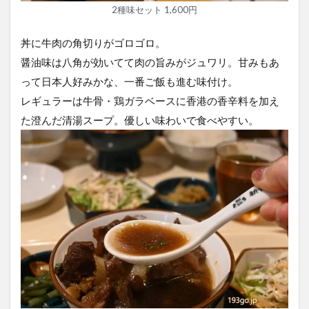
2種味セット 1,600円
丼に牛肉の角切りがゴロゴロ。
醤油味は八角が効いてて肉の旨みがジュワリ。甘みもあ
って日本人好みかな、一番ご飯も進む味付け。
レギュラーは牛骨・鶏ガラベースに香港の香辛料を加え
た澄んだ清湯スープ。優しい味わいで食べやすい。