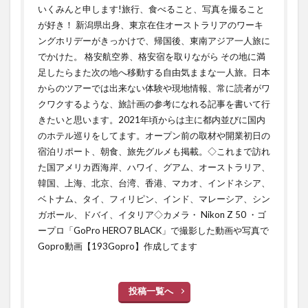
いくみんと申します!旅行、食べること、写真を撮ること
が好き！ 新潟県出身、東京在住オーストラリアのワーキ
ングホリデーがきっかけで、帰国後、東南アジア一人旅に
でかけた。 格安航空券、格安宿を取りながら その地に満
足したらまた次の地へ移動する自由気ままな一人旅。日本
からのツアーでは出来ない体験や現地情報、常に読者がワ
クワクするような、旅計画の参考になれる記事を書いて行
きたいと思います。2021年頃からは主に都内並びに国内
のホテル巡りをしてます。オープン前の取材や開業初日の
宿泊リポート、朝食、旅先グルメも掲載。◇これまで訪れ
た国アメリカ西海岸、ハワイ、グアム、オーストラリア、
韓国、上海、北京、台湾、香港、マカオ、インドネシア、
ベトナム、タイ、フィリピン、インド、マレーシア、シン
ガポール、ドバイ、イタリア◇カメラ・ Nikon Z 50 ・ゴ
ープロ「GoPro HERO7 BLACK」で撮影した動画や写真で
Gopro動画【193Gopro】作成してます
投稿一覧へ