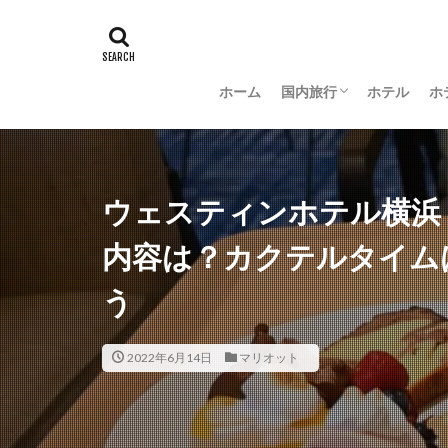
ホーム
国内旅行
ホテル
ホ
羽田空港グルメ
大阪
京都
沖縄
新潟
長野
茨城
富山
金沢
山梨
ウェスティンホテル横浜
内容は？カクテルタイム
う
2022年6月14日
マリオット