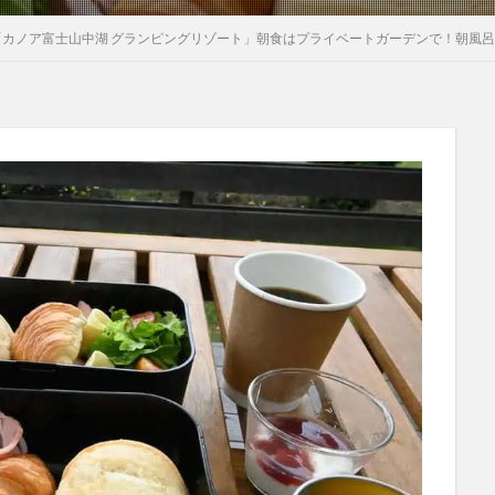
「カノア富士山中湖 グランピングリゾート」朝食はプライベートガーデンで！朝風