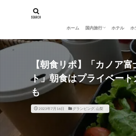
ホーム
国内旅行
ホテル
ホ
羽田空港グルメ
大阪
京都
沖縄
新潟
長野
茨城
富山
金沢
山梨
【朝食リポ】「カノア富
ト」朝食はプライベート
も
2023年7月16日
グランピング
,
山梨