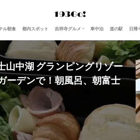
テル朝食
都内スポット
吉祥寺グルメ
車中泊
道の駅
日帰
西荻窪 グルメ
士山中湖 グランピングリゾー
ガーデンで！朝風呂、朝富士