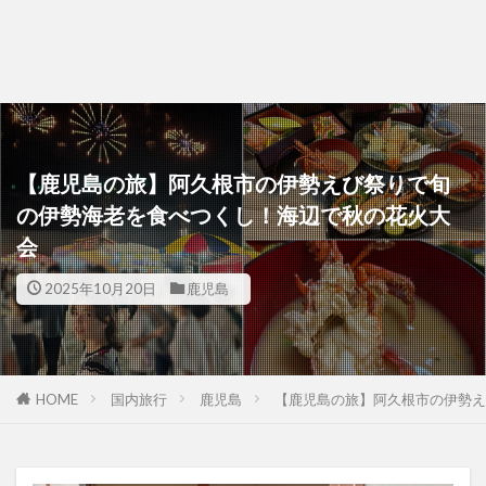
【鹿児島の旅】阿久根市の伊勢えび祭りで旬
の伊勢海老を食べつくし！海辺で秋の花火大
会
2025年10月20日
鹿児島
HOME
国内旅行
鹿児島
【鹿児島の旅】阿久根市の伊勢え