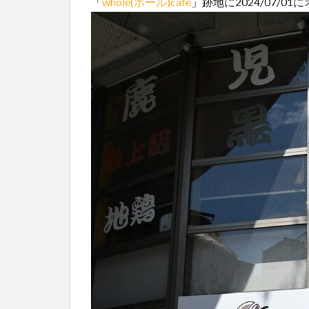
「
whole(ホール)cafe
」跡地に2024/07/0