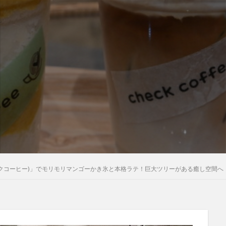
(チェックコーヒー)」でモリモリマンゴーかき氷と本格ラテ！巨大ツリーがある癒し空間へ