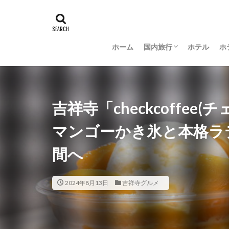
ホーム
国内旅行
ホテル
ホ
羽田空港グルメ
大阪
京都
沖縄
新潟
長野
茨城
富山
金沢
山梨
吉祥寺「checkcoffe
マンゴーかき氷と本格ラ
間へ
2024年8月13日
吉祥寺グルメ