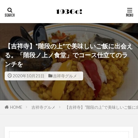
【吉祥寺】“階段の上”で美味しいご飯に出会え
る。「階段ノ上ノ食堂」でコース仕立てのラ
ンチを
2020年10月21日
吉祥寺グルメ
HOME
吉祥寺グルメ
【吉祥寺】“階段の上”で美味しいご飯