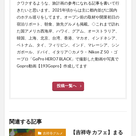
クワクするような、旅計画の参考になれる記事を書いて行
きたいと思います。2021年頃からは主に都内並びに国内
のホテル巡りをしてます。オープン前の取材や開業初日の
宿泊リポート、朝食、旅先グルメも掲載。◇これまで訪れ
た国アメリカ西海岸、ハワイ、グアム、オーストラリア、
韓国、上海、北京、台湾、香港、マカオ、インドネシア、
ベトナム、タイ、フィリピン、インド、マレーシア、シン
ガポール、ドバイ、イタリア◇カメラ・ Nikon Z 50 ・ゴ
ープロ「GoPro HERO7 BLACK」で撮影した動画や写真で
Gopro動画【193Gopro】作成してます
投稿一覧へ
関連する記事
【吉祥寺 カフェ】まる
吉祥寺グルメ