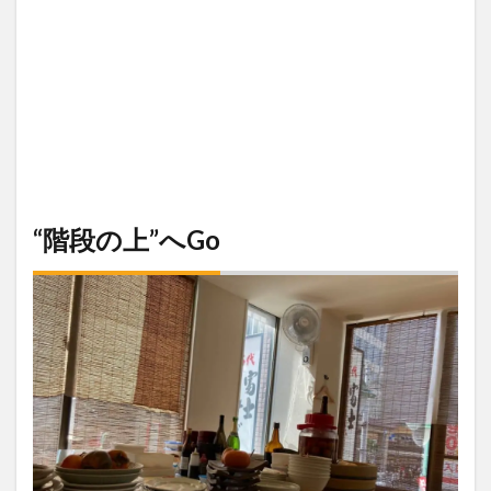
“階段の上”へGo