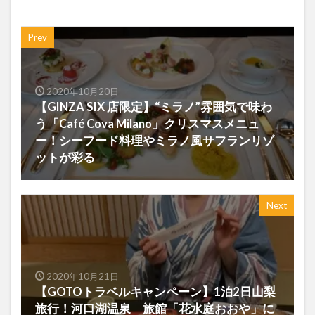
Prev
2020年10月20日
【GINZA SIX 店限定】“ミラノ”雰囲気で味わ
う「Café Cova Milano」クリスマスメニュ
ー！シーフード料理やミラノ風サフランリゾ
ットが彩る
Next
2020年10月21日
【GOTOトラベルキャンペーン】1泊2日山梨
旅行！河口湖温泉 旅館「花水庭おおや」に