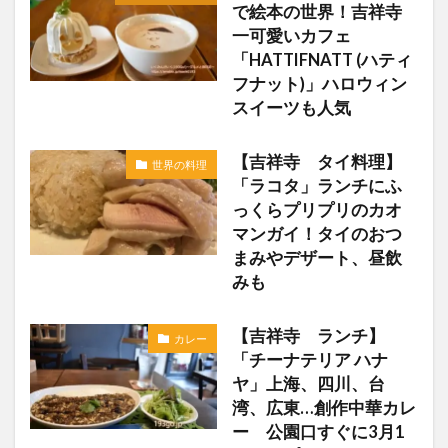
で絵本の世界！吉祥寺
一可愛いカフェ
「HATTIFNATT (ハティ
フナット)」ハロウィン
スイーツも人気
【吉祥寺 タイ料理】
世界の料理
「ラコタ」ランチにふ
っくらプリプリのカオ
マンガイ！タイのおつ
まみやデザート、昼飲
みも
【吉祥寺 ランチ】
カレー
「チーナテリア ハナ
ヤ」上海、四川、台
湾、広東…創作中華カレ
ー 公園口すぐに3月1