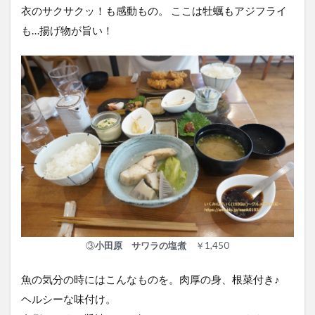
衣のサクサクッ！も感動もの。 ここは牡蠣もアジフライ
も…揚げ物が旨い！
③
小田原 サワラの塩煮
￥1,450
魚の気分の時にはこんなものを。肉厚の身、根菜付き♪
ヘルシーな味付け。