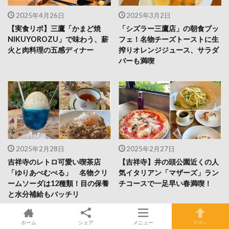
2025年4月26日
2025年3月2日
【実食リポ】三鷹「かまど焼
「シズラー三鷹店」の朝食ブッ
NIKUYOROZU」で味わう、薪
フェ！名物チーズトーストに生
火と肉料理の五感ディナー
搾りオレンジジュース、サラダ
バーも満喫
2025年2月28日
2025年2月27日
吉祥寺のレトロ可愛い喫茶店
【吉祥寺】井の頭公園近くの人
「ゆりあぺむぺる」 名物クリ
気イタリアン「マザーズ」ラン
ームソーダは12種類！目の保養
チコースで一足早い春満喫！
と水分補給もバッチリ
ホーム
シェア
メニュー
TOPへ