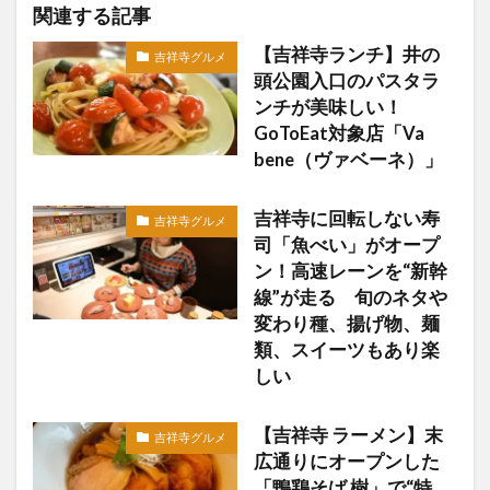
関連する記事
【吉祥寺ランチ】井の
吉祥寺グルメ
頭公園入口のパスタラ
ンチが美味しい！
GoToEat対象店「Va
bene（ヴァベーネ）」
吉祥寺に回転しない寿
吉祥寺グルメ
司「魚べい」がオープ
ン！高速レーンを“新幹
線”が走る 旬のネタや
変わり種、揚げ物、麺
類、スイーツもあり楽
しい
【吉祥寺 ラーメン】末
吉祥寺グルメ
広通りにオープンした
「鴨鶏そば 樹」で“特