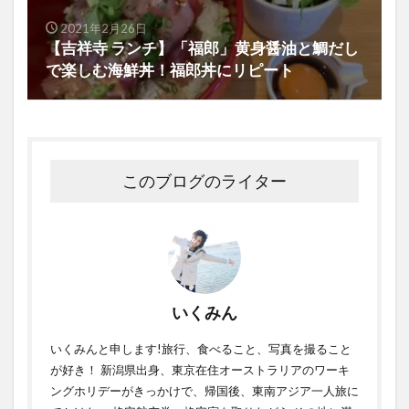
2021年2月26日
【吉祥寺 ランチ】「福郎」黄身醤油と鯛だし
で楽しむ海鮮丼！福郎丼にリピート
このブログのライター
いくみん
いくみんと申します!旅行、食べること、写真を撮ること
が好き！ 新潟県出身、東京在住オーストラリアのワーキ
ングホリデーがきっかけで、帰国後、東南アジア一人旅に