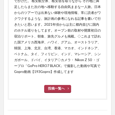
でかけた。 格安航空券、格安宿を取りながら その地に満
足したらまた次の地へ移動する自由気ままな一人旅。日本
からのツアーでは出来ない体験や現地情報、常に読者がワ
クワクするような、旅計画の参考になれる記事を書いて行
きたいと思います。2021年頃からは主に都内並びに国内
のホテル巡りをしてます。オープン前の取材や開業初日の
宿泊リポート、朝食、旅先グルメも掲載。◇これまで訪れ
た国アメリカ西海岸、ハワイ、グアム、オーストラリア、
韓国、上海、北京、台湾、香港、マカオ、インドネシア、
ベトナム、タイ、フィリピン、インド、マレーシア、シン
ガポール、ドバイ、イタリア◇カメラ・ Nikon Z 50 ・ゴ
ープロ「GoPro HERO7 BLACK」で撮影した動画や写真で
Gopro動画【193Gopro】作成してます
投稿一覧へ