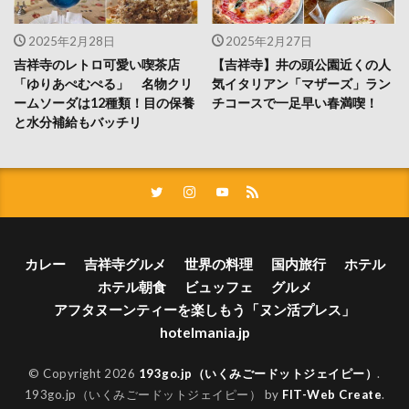
2025年2月28日
2025年2月27日
吉祥寺のレトロ可愛い喫茶店
【吉祥寺】井の頭公園近くの人
「ゆりあぺむぺる」 名物クリ
気イタリアン「マザーズ」ラン
ームソーダは12種類！目の保養
チコースで一足早い春満喫！
と水分補給もバッチリ
カレー
吉祥寺グルメ
世界の料理
国内旅行
ホテル
ホテル朝食
ビュッフェ
グルメ
アフタヌーンティーを楽しもう「ヌン活プレス」
hotelmania.jp
© Copyright 2026
193go.jp（いくみごードットジェイピー）
.
193go.jp（いくみごードットジェイピー） by
FIT-Web Create
.