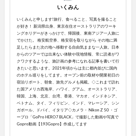
いくみん
いくみんと申します!旅行、食べること、写真を撮ること
が好き！ 新潟県出身、東京在住オーストラリアのワーキ
ングホリデーがきっかけで、帰国後、東南アジア一人旅に
でかけた。 格安航空券、格安宿を取りながら その地に満
足したらまた次の地へ移動する自由気ままな一人旅。日本
からのツアーでは出来ない体験や現地情報、常に読者がワ
クワクするような、旅計画の参考になれる記事を書いて行
きたいと思います。2021年頃からは主に都内並びに国内
のホテル巡りをしてます。オープン前の取材や開業初日の
宿泊リポート、朝食、旅先グルメも掲載。◇これまで訪れ
た国アメリカ西海岸、ハワイ、グアム、オーストラリア、
韓国、上海、北京、台湾、香港、マカオ、インドネシア、
ベトナム、タイ、フィリピン、インド、マレーシア、シン
ガポール、ドバイ、イタリア◇カメラ・ Nikon Z 50 ・ゴ
ープロ「GoPro HERO7 BLACK」で撮影した動画や写真で
Gopro動画【193Gopro】作成してます