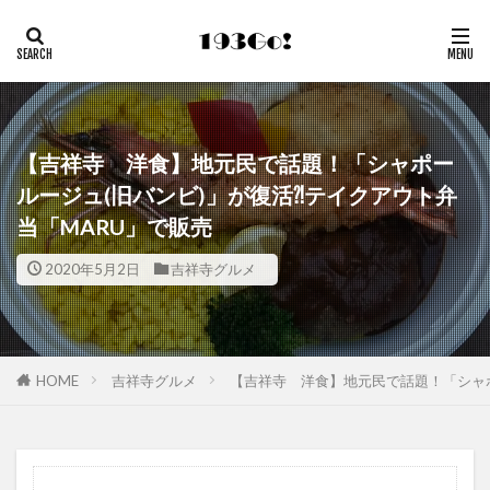
【吉祥寺 洋食】地元民で話題！「シャポー
ルージュ(旧バンビ)」が復活⁈テイクアウト弁
当「MARU」で販売
2020年5月2日
吉祥寺グルメ
HOME
吉祥寺グルメ
【吉祥寺 洋食】地元民で話題！「シャポ