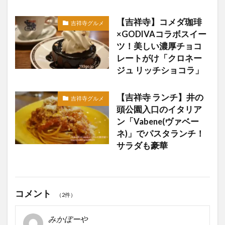
【吉祥寺】コメダ珈琲
吉祥寺グルメ
×GODIVAコラボスイー
ツ！美しい濃厚チョコ
レートがけ「クロネー
ジュ リッチショコラ」
【吉祥寺 ランチ】井の
吉祥寺グルメ
頭公園入口のイタリア
ン「Vabene(ヴァベー
ネ)」でパスタランチ！
サラダも豪華
コメント
（2件）
みかぼーや