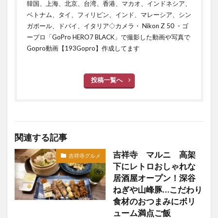
韓国、上海、北京、台湾、香港、マカオ、インドネシア、
ベトナム、タイ、フィリピン、インド、マレーシア、シン
ガポール、ドバイ、イタリア◇カメラ・ Nikon Z 50 ・ゴ
ープロ「GoPro HERO7 BLACK」で撮影した動画や写真で
Gopro動画【193Gopro】作成してます
投稿一覧へ
関連する記事
吉祥寺 マルニ 高架
吉祥寺グルメ
下にレトロおしゃれな
居酒屋オープン！深谷
ねぎや山峰豚…こだわり
食材のおつまみにボリ
ューム満点ご飯