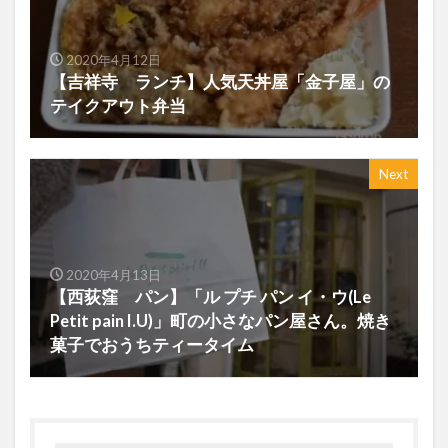
2020年4月12日
【吉祥寺 ランチ】人気天丼屋「金子屋」の
テイクアウト弁当
Next
2020年4月13日
【西荻窪 パン】「ル プチ パン イ・ウ(Le
Petit pain I.U)」町の小さなパン屋さん。焼き
菓子でおうちティータイム