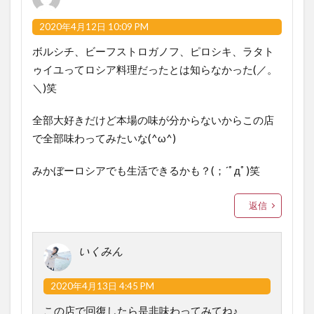
2020年4月12日 10:09 PM
ボルシチ、ビーフストロガノフ、ピロシキ、ラタト
ゥイユってロシア料理だったとは知らなかった(／。
＼)笑
全部大好きだけど本場の味が分からないからこの店
で全部味わってみたいな(^ω^)
みかぼーロシアでも生活できるかも？(；´ﾟдﾟ)笑
返信
いくみん
2020年4月13日 4:45 PM
この店で回復したら是非味わってみてね♪