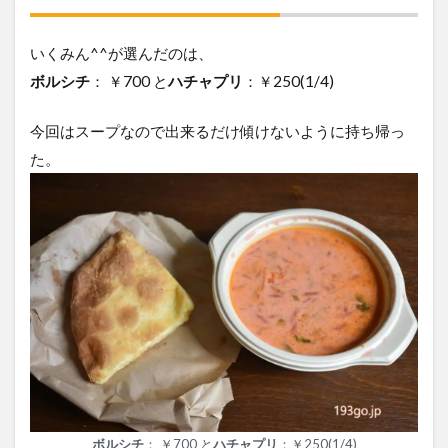
いくみん^^が選んだのは、
ボルシチ
： ￥700 と
ハチャプリ
：￥250(1/4)
今回はスープなので出来るだけ傾けないように持ち帰っ
た。
ボルシチ
： ￥700 と
ハチャプリ
：￥250(1/4)