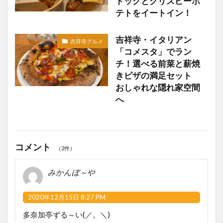
ドッグとクリスピーポ
テトをイートイン！
吉祥寺・イタリアン
吉祥寺グルメ
「コメスタ」でラン
チ！選べる前菜と薪焼
きピザの満足セット
おしゃれな隠れ家空間
へ
コメント
（2件）
みかんぼ～や
2020年12月15日 8:27 PM
多奈加亭ずる～い(／。＼)