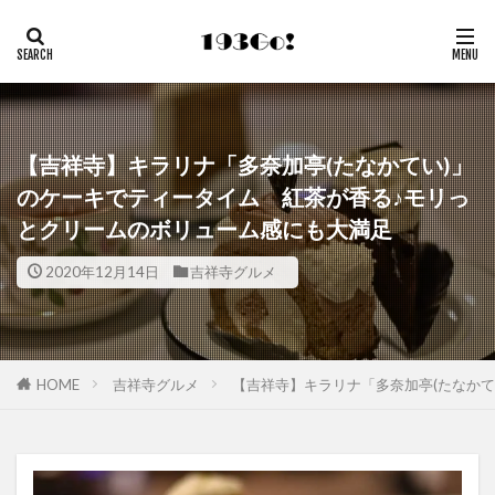
【吉祥寺】キラリナ「多奈加亭(たなかてい)」
のケーキでティータイム 紅茶が香る♪モリっ
とクリームのボリューム感にも大満足
2020年12月14日
吉祥寺グルメ
HOME
吉祥寺グルメ
【吉祥寺】キラリナ「多奈加亭(たなか