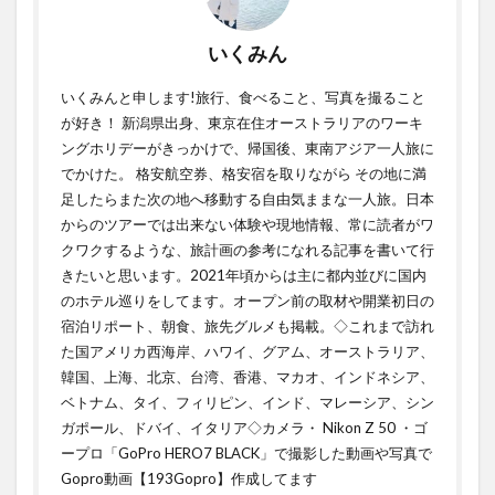
いくみん
いくみんと申します!旅行、食べること、写真を撮ること
が好き！ 新潟県出身、東京在住オーストラリアのワーキ
ングホリデーがきっかけで、帰国後、東南アジア一人旅に
でかけた。 格安航空券、格安宿を取りながら その地に満
足したらまた次の地へ移動する自由気ままな一人旅。日本
からのツアーでは出来ない体験や現地情報、常に読者がワ
クワクするような、旅計画の参考になれる記事を書いて行
きたいと思います。2021年頃からは主に都内並びに国内
のホテル巡りをしてます。オープン前の取材や開業初日の
宿泊リポート、朝食、旅先グルメも掲載。◇これまで訪れ
た国アメリカ西海岸、ハワイ、グアム、オーストラリア、
韓国、上海、北京、台湾、香港、マカオ、インドネシア、
ベトナム、タイ、フィリピン、インド、マレーシア、シン
ガポール、ドバイ、イタリア◇カメラ・ Nikon Z 50 ・ゴ
ープロ「GoPro HERO7 BLACK」で撮影した動画や写真で
Gopro動画【193Gopro】作成してます