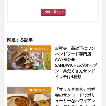
投稿一覧へ
関連する記事
吉祥寺 高架下にワン
吉祥寺グルメ
ハンドフード専門店
AWESOME
SANDWICHESがオープ
ン！具だくさんサンド
イッチは4種類
「マラサダ東京」吉祥
吉祥寺グルメ
寺のサンロードでボリ
ューミーなハワイアン