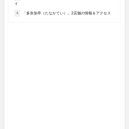
イ
4
「多奈加亭（たなかてい）」2店舗の情報＆アクセス