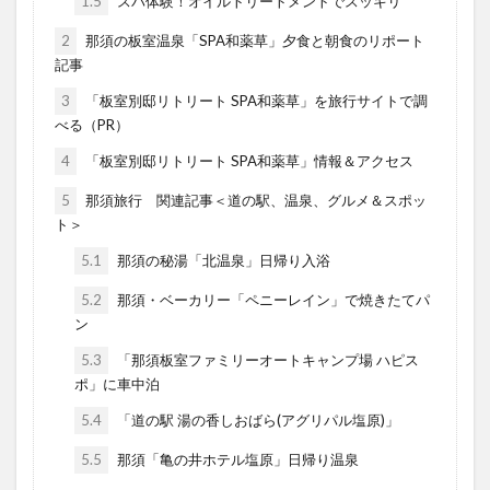
1.5
スパ体験！オイルトリートメントでスッキリ
2
那須の板室温泉「SPA和薬草」夕食と朝食のリポート
記事
3
「板室別邸リトリート SPA和薬草」を旅行サイトで調
べる（PR）
4
「板室別邸リトリート SPA和薬草」情報＆アクセス
5
那須旅行 関連記事＜道の駅、温泉、グルメ＆スポッ
ト＞
5.1
那須の秘湯「北温泉」日帰り入浴
5.2
那須・ベーカリー「ペニーレイン」で焼きたてパ
ン
5.3
「那須板室ファミリーオートキャンプ場 ハピス
ポ」に車中泊
5.4
「道の駅 湯の香しおばら(アグリパル塩原)」
5.5
那須「亀の井ホテル塩原」日帰り温泉