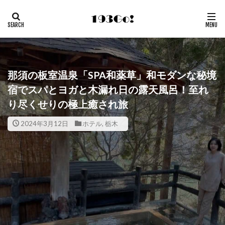
那須の板室温泉「SPA和薬草」和モダンな秘境
宿でスパとヨガと木漏れ日の露天風呂！至れ
り尽くせりの極上癒され旅
2024年3月12日
ホテル
,
栃木