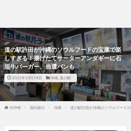
道の駅許田が沖縄のソウルフードの宝庫で楽
しすぎる！揚げたてサーターアンダギーに石
垣牛バーガー、当選パンも
2021年10月14日
沖縄
,
道の駅
HOME
国内旅行
沖縄
道の駅許田が沖縄のソウルフード