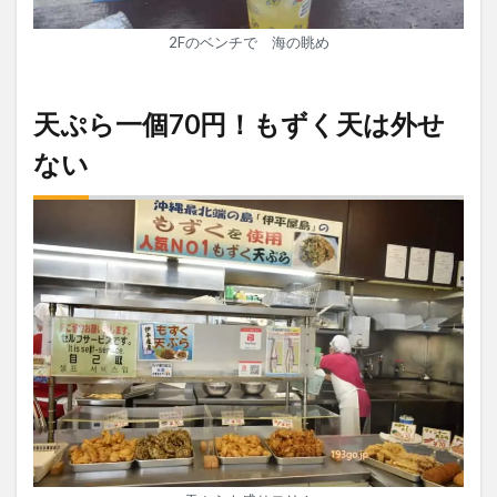
2Fのベンチで 海の眺め
天ぷら一個70円！もずく天は外せ
ない