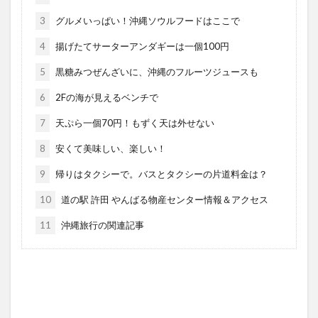
3
グルメいっぱい！沖縄ソウルフードはここで
4
揚げたてサーターアンダギーは一個100円
5
黒糖みつぜんざいに、沖縄のフルーツジュースも
6
2Fの海が見えるベンチで
7
天ぷら一個70円！もずく天は外せない
8
安くて美味しい、楽しい！
9
帰りはタクシーで。バスとタクシーの片道料金は？
10
道の駅 許田 やんばる物産センター情報＆アクセス
11
沖縄旅行の関連記事