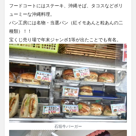
フードコートにはステーキ、沖縄そば、タコスなどボリ
ューミーな沖縄料理。
パン工房には名物・当選パン（紅イモあんと粒あんの二
種類）！！
宝くじ売り場で年末ジャンボ1等が出たことでも有名。
石垣牛バーガー