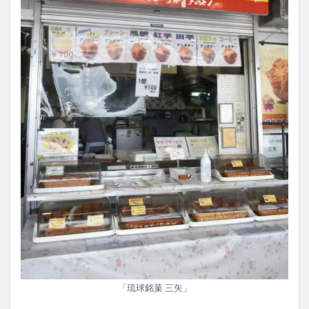
「琉球銘菓 三矢」