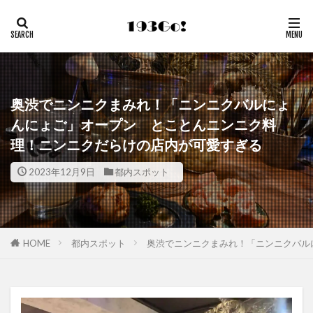
奥渋でニンニクまみれ！「ニンニクバルにょ
んにょご」オープン とことんニンニク料
理！ニンニクだらけの店内が可愛すぎる
2023年12月9日
都内スポット
HOME
都内スポット
奥渋でニンニクまみれ！「ニンニクバ