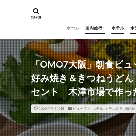
ホーム
国内旅行
ホテル
ホ
羽田空港グルメ
大阪
京都
沖縄
新潟
長野
茨城
富山
金沢
山梨
「OMO7大阪」朝食ビ
好み焼き＆きつねうどん
セント 木津市場で作っ
2022年9月12日
ビュッフェ
,
ホテル
,
ホテル朝食
,
国内旅