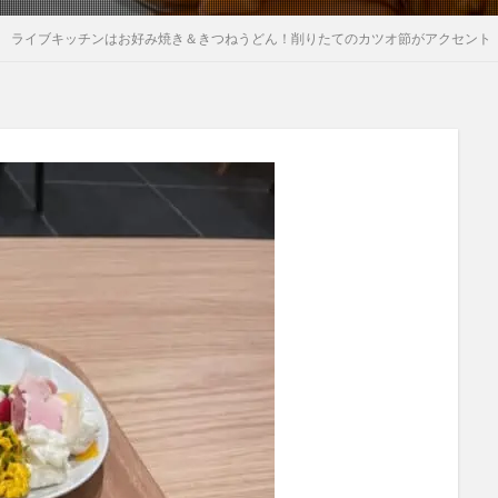
ェ ライブキッチンはお好み焼き＆きつねうどん！削りたてのカツオ節がアクセント