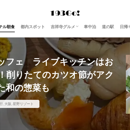
テル朝食
都内スポット
吉祥寺グルメ
車中泊
道の駅
日帰
西荻窪 グルメ
ュッフェ ライブキッチンはお
！削りたてのカツオ節がアク
た和の惣菜も
行
,
大阪
,
星野リゾート