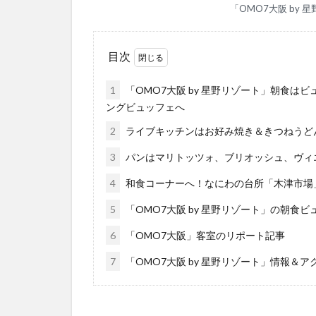
「OMO7大阪 by
目次
1
「OMO7大阪 by 星野リゾート」朝食は
ングビュッフェへ
2
ライブキッチンはお好み焼き＆きつねうど
3
パンはマリトッツォ、ブリオッシュ、ヴィ
4
和食コーナーへ！なにわの台所「木津市場
5
「OMO7大阪 by 星野リゾート」の朝食
6
「OMO7大阪」客室のリポート記事
7
「OMO7大阪 by 星野リゾート」情報＆ア