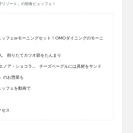
 星野リゾート」の朝食ビュッフェ！
ビュッフェorモーニングセット！OMOダイニングのモーニ
ん 削りたてカツオ節をたんまり
エノア・ショコラ… チーズベーグルには具材をサンド
」のお惣菜も
ビュッフェを動画で
クセス