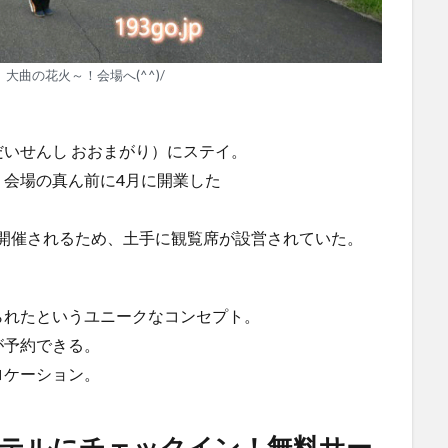
大曲の花火～！会場へ(^^)/
いせんし おおまがり）にステイ。
会場の真ん前に4月に開業した
会が開催されるため、土手に観覧席が設営されていた。
られたというユニークなコンセプト。
が予約できる。
ロケーション。
新ホテルにチェックイン！無料サー