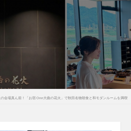
の会場真ん前！「お宿 Onn大曲の花火」で秋田名物朝食と和モダンルームを満喫