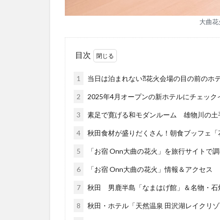
大曲花
目次
1
当日は泊まれない⁈花火会場の目の前のホ
2
2025年4月オープンの新ホテルにチェッ
3
素足で寛げる和モダンルーム 雄物川の土
4
秋田食材が盛りだくさん！朝食ブッフェ「
5
「お宿 Onn大曲の花火」を旅行サイトで調
6
「お宿 Onn大曲の花火」情報＆アクセス
7
秋田 男鹿半島「なまはげ館」＆名物・石
8
秋田・ホテル「天然温泉 田沢湖レイクリ