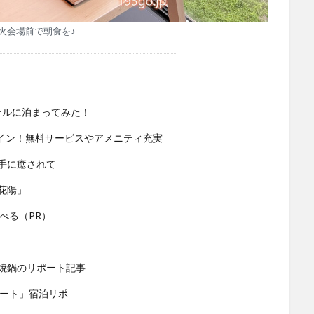
火会場前で朝食を♪
テルに泊まってみた！
クイン！無料サービスやアメニティ充実
手に癒されて
花陽」
べる（PR）
焼鍋のリポート記事
ゾート」宿泊リポ