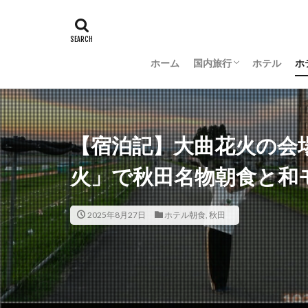
ホーム
国内旅行
ホテル
ホ
羽田空港グルメ
大阪
京都
沖縄
新潟
長野
茨城
富山
金沢
山梨
【宿泊記】大曲花火の会場
火」で秋田名物朝食と和
2025年8月27日
ホテル朝食
,
秋田