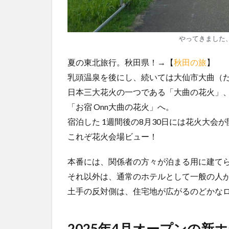
やってきました、
夏の東北旅行。秋田県！→【
秋田の旅
】
乳頭温泉を後にし、続いては大仙市大曲（だ
日本三大花火の一つである「大曲の花火」、
「お宿 Onn大曲の花火」へ。
宿泊した 1週間後の8月30日には花火大
これぞ花火会場ビュー！
本番には、関係者の方々が泊まる用に建て
それ以外は、通常のホテルとして一般の人
土手の反対側は、住宅地が広がるのどかな
2025年4月オープンの