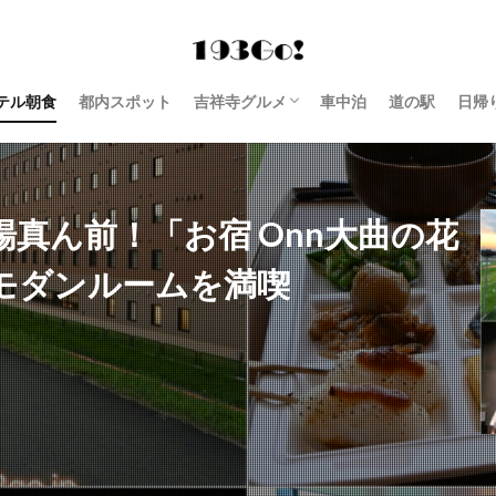
テル朝食
都内スポット
吉祥寺グルメ
車中泊
道の駅
日帰
西荻窪 グルメ
真ん前！「お宿 Onn大曲の花
モダンルームを満喫