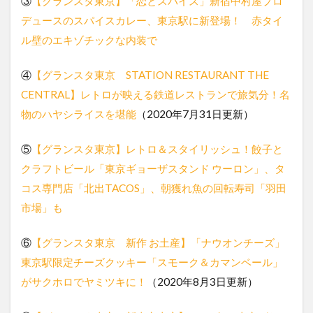
③
【グランスタ東京】「恋とスパイス」新宿中村屋プロ
デュースのスパイスカレー、東京駅に新登場！ 赤タイ
ル壁のエキゾチックな内装で
④
【グランスタ東京 STATION RESTAURANT THE
CENTRAL】レトロが映える鉄道レストランで旅気分！名
物のハヤシライスを堪能
（2020年7月31日更新）
⑤
【グランスタ東京】レトロ＆スタイリッシュ！餃子と
クラフトビール「東京ギョーザスタンド ウーロン」、タ
コス専門店「北出TACOS」、朝獲れ魚の回転寿司「羽田
市場」も
⑥
【グランスタ東京 新作 お土産】「ナウオンチーズ」
東京駅限定チーズクッキー「スモーク＆カマンベール」
がサクホロでヤミツキに！
（2020年8月3日更新）