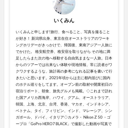
いくみん
いくみんと申します!旅行、食べること、写真を撮ること
が好き！ 新潟県出身、東京在住オーストラリアのワーキ
ングホリデーがきっかけで、帰国後、東南アジア一人旅に
でかけた。 格安航空券、格安宿を取りながら その地に満
足したらまた次の地へ移動する自由気ままな一人旅。日本
からのツアーでは出来ない体験や現地情報、常に読者がワ
クワクするような、旅計画の参考になれる記事を書いて行
きたいと思います。2021年頃からは主に都内並びに国内
のホテル巡りをしてます。オープン前の取材や開業初日の
宿泊リポート、朝食、旅先グルメも掲載。◇これまで訪れ
た国アメリカ西海岸、ハワイ、グアム、オーストラリア、
韓国、上海、北京、台湾、香港、マカオ、インドネシア、
ベトナム、タイ、フィリピン、インド、マレーシア、シン
ガポール、ドバイ、イタリア◇カメラ・ Nikon Z 50 ・ゴ
ープロ「GoPro HERO7 BLACK」で撮影した動画や写真で