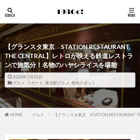
【グランスタ東京 STATION RESTAURANT
THE CENTRAL】レトロが映える鉄道レストラ
ンで旅気分！名物のハヤシライスを堪能
2020年7月31日
グルメ
,
リポート
,
東京駅グルメ
,
都内スポット
HOME
グルメ
【グランスタ東京 STATION RESTAURA