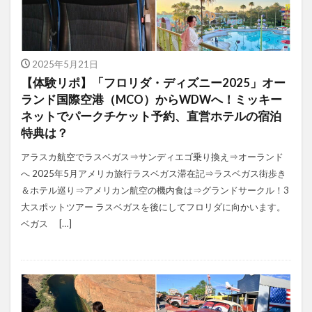
2025年5月21日
【体験リポ】「フロリダ・ディズニー2025」オー
ランド国際空港（MCO）からWDWへ！ミッキー
ネットでパークチケット予約、直営ホテルの宿泊
特典は？
アラスカ航空でラスベガス⇒サンディエゴ乗り換え⇒オーランド
へ 2025年5月アメリカ旅行ラスベガス滞在記⇒ラスベガス街歩き
＆ホテル巡り⇒アメリカン航空の機内食は⇒グランドサークル！3
大スポットツアー ラスベガスを後にしてフロリダに向かいます。
ベガス […]