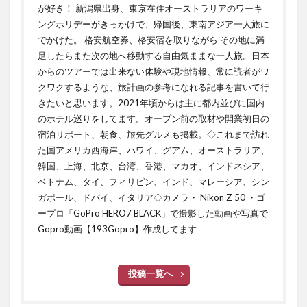
が好き！ 新潟県出身、東京在住オーストラリアのワーキ
ングホリデーがきっかけで、帰国後、東南アジア一人旅に
でかけた。 格安航空券、格安宿を取りながら その地に満
足したらまた次の地へ移動する自由気ままな一人旅。日本
からのツアーでは出来ない体験や現地情報、常に読者がワ
クワクするような、旅計画の参考になれる記事を書いて行
きたいと思います。2021年頃からは主に都内並びに国内
のホテル巡りをしてます。オープン前の取材や開業初日の
宿泊リポート、朝食、旅先グルメも掲載。◇これまで訪れ
た国アメリカ西海岸、ハワイ、グアム、オーストラリア、
韓国、上海、北京、台湾、香港、マカオ、インドネシア、
ベトナム、タイ、フィリピン、インド、マレーシア、シン
ガポール、ドバイ、イタリア◇カメラ・ Nikon Z 50 ・ゴ
ープロ「GoPro HERO7 BLACK」で撮影した動画や写真で
Gopro動画【193Gopro】作成してます
投稿一覧へ