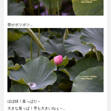
蕾がポツポツ…
ほぼ緑！葉っぱだ～
大きな葉っぱ！雫も大きいねぇ～。