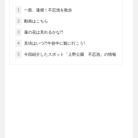
1
一面、蓮畑！不忍池を散歩
2
動画はこちら
3
蓮の花は見れるかな?!
4
見頃はいつ?!午前中に観に行こう!
5
今回紹介したスポット「上野公園 不忍池」の情報