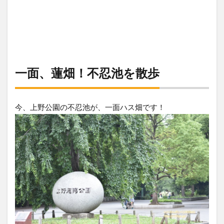
一面、蓮畑！不忍池を散歩
今、上野公園の不忍池が、一面ハス畑です！