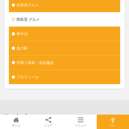
吉祥寺グルメ
西荻窪 グルメ
車中泊
道の駅
日帰り温泉・温浴施設
プロフィール
都内スポット
の最新記事8件
ホーム
シェア
メニュー
TOPへ