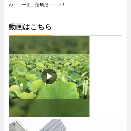
わ～～一面、蓮畑だ～～ッ！
動画はこちら