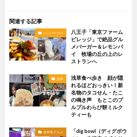
関連する記事
八王子「東京ファーム
ハンバーガー
ビレッジ」で絶品グル
メバーガー＆レモンパ
イ 牧場の丘の上のレ
ストランへ
浅草食べ歩き 顔が隠
浅草
れるほどおっきい！新
名物のタコせん・たこ
の鳴き声 もとこのプ
ルプルわらび餅ミルク
ティーも
「dig bowl（ディグボウ
吉祥寺グルメ