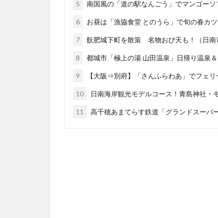
5
南国風の「道の駅なんごう」でマンゴーソ
6
お昼は「漁協食堂 とのうら」で旬の春カ
7
飫肥城下町を散策 名物おび天も！（日南
8
都城市「極上の湯 山田温泉」日帰り温泉＆「
9
【大阪⇒別府】「さんふらわあ」でフェリ
10
日南海岸観光モデルコース！青島神社・
11
高千穂あまてらす鉄道「グランドスーパ