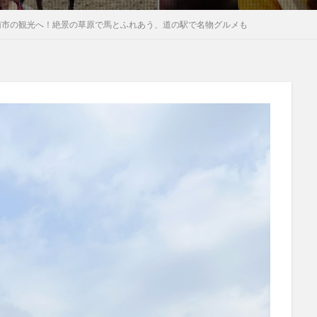
南市の観光へ！絶景の草原で馬とふれあう、道の駅で名物グルメも