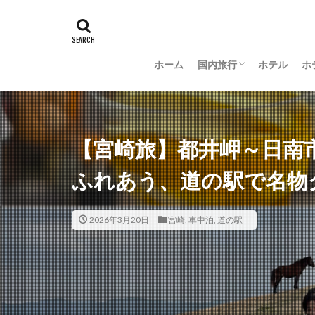
ホーム
国内旅行
ホテル
ホ
羽田空港グルメ
大阪
京都
沖縄
新潟
長野
茨城
富山
金沢
山梨
【宮崎旅】都井岬～日南
ふれあう、道の駅で名物
2026年3月20日
宮崎
,
車中泊
,
道の駅