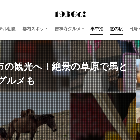
テル朝食
都内スポット
吉祥寺グルメ
車中泊
道の駅
日帰
西荻窪 グルメ
市の観光へ！絶景の草原で馬と
グルメも