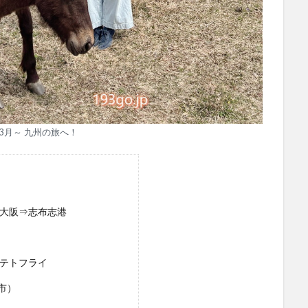
年3月～ 九州の旅へ！
 大阪⇒志布志港
ポテトフライ
市）