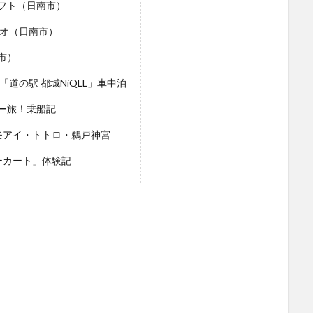
フト（日南市）
ツオ（日南市）
市）
道の駅 都城NiQLL」車中泊
ー旅！乗船記
モアイ・トトロ・鵜戸神宮
ーカート」体験記