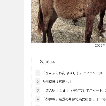
2026
目次
1
「さんふらわあ きりしま」でフェリー旅
2
九州初日は宮崎へ！
3
「道の駅 くしま」（串間市）でスイート
4
「都井岬」絶景の草原で馬に出会う（串間