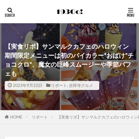
【実食リポ】サンマルクカフェのハロウィン
期間限定メニューは初のバイカラー“おばけ”チ
ョコクロ“、魔女の巨峰スムージーや季節パフ
ェも
2023年9月22日
リポート
,
吉祥寺グルメ
HOME
リポート
【実食リポ】サンマルクカフェのハロウィン