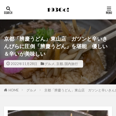
京都「辨慶うどん」東山店 ガツンと辛いき
んぴらに圧倒「辨慶うどん」を堪能 優しい
＆辛いが美味しい
2022年11月28日
グルメ
,
京都
,
国内旅行
HOME
グルメ
京都「辨慶うどん」東山店 ガツンと辛いきん