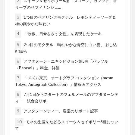
2
スイーツ＆セイボリー8種 スコーン、ガレット、オ
リーブのせフィナンシェ…
3
1つ目のペアリングモクテル レモンティーソーダ＆
梅の爽やかな味わい
4
「散歩、日傘をさす女性」を表現したケーキ
5
2つ目のモクテル 晴れやかな青空に白い雲、 射し込
む陽光
6
アフタヌーン・エキシビジョン第5弾「パラソル
（Parasol）」料金、詳細
7
「メズム東京、オートグラフ コレクション（mesm
Tokyo, Autograph Collection）」情報＆アクセス
8
7月1日からスタートのフェルメールのアフタヌーンテ
ィー 試食会リポ
9
アフタヌーンティー、客室のリポート記事
10
モネの生涯をたどるスイーツ＆セイボリー8種につい
て