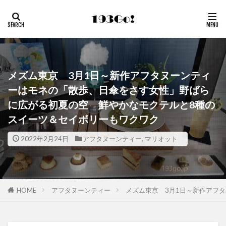
メズム東京 3月1日～新作アフタヌーンティ
ーはモネの「散歩、日傘をさす女性」野ばら
に広がる初夏の空 鮮やかなモクテルと8種の
スイーツ＆セイボリーもワクワク
2022年2月24日
アフタヌーンティー
,
マリオット
HOME
アフタヌーンティー
メズム東京 3月1日～新作アフ