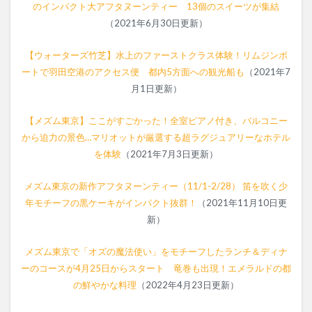
のインパクト大アフタヌーンティー 13個のスイーツが集結
（2021年6月30日更新）
【ウォーターズ竹芝】水上のファーストクラス体験！リムジンボ
ートで羽田空港のアクセス便 都内5方面への観光船も
（2021年7
月1日更新）
【メズム東京】ここがすごかった！全室ピアノ付き、バルコニー
から迫力の景色…マリオットが厳選する超ラグジュアリーなホテル
を体験
（2021年7月3日更新）
メズム東京の新作アフタヌーンティー（11/1-2/28） 笛を吹く少
年モチーフの黒ケーキがインパクト抜群！
（2021年11月10日更
新）
メズム東京で「オズの魔法使い」をモチーフしたランチ＆ディナ
ーのコースが4月25日からスタート 竜巻も出現！エメラルドの都
の鮮やかな料理
（2022年4月23日更新）