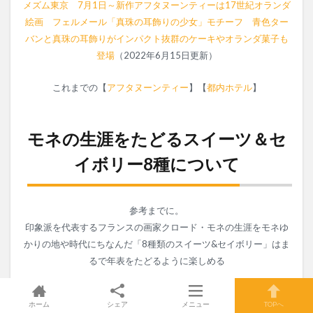
メズム東京 7月1日～新作アフタヌーンティーは17世紀オランダ
絵画 フェルメール「真珠の耳飾りの少女」モチーフ 青色ター
バンと真珠の耳飾りがインパクト抜群のケーキやオランダ菓子も
登場
（2022年6月15日更新）
これまでの【
アフタヌーンティー
】【
都内ホテル
】
モネの生涯をたどるスイーツ＆セ
イボリー8種について
参考までに。
印象派を代表するフランスの画家クロード・モネの生涯をモネゆ
かりの地や時代にちなんだ「8種類のスイーツ&セイボリー」はま
るで年表をたどるように楽しめる
《サントノーレ》 1840 パリ9区で生まれる。
ホーム
シェア
メニュー
TOPへ
モネが誕生した1840年頃にパリの菓子職人によって考案されたお