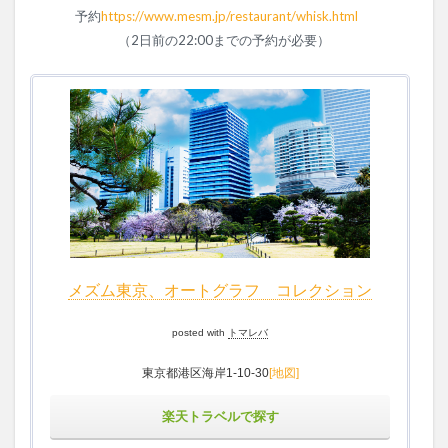
予約
https://www.mesm.jp/restaurant/whisk.html
（2日前の22:00までの予約が必要）
メズム東京、オートグラフ コレクション
posted with
トマレバ
東京都港区海岸1-10-30
[地図]
楽天トラベルで探す